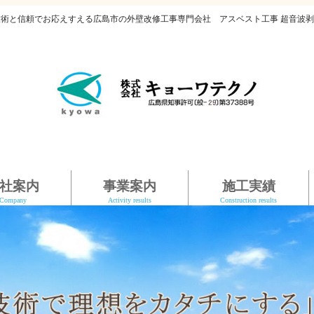
技術と信頼でお応えすえる広島市の外壁改修工事専門会社 アスベスト工事 超音波剥
社案内
事業案内
施工実績
Company
Activity results
Construction results